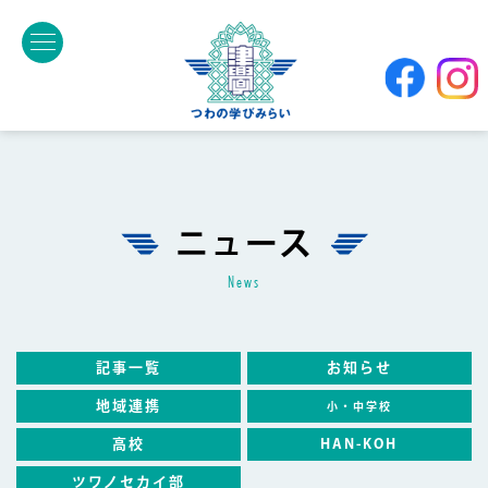
ニュース
news
記事一覧
お知らせ
地域連携
小・中学校
高校
HAN-KOH
ツワノセカイ部