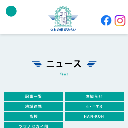
ニュース
news
記事一覧
お知らせ
地域連携
小・中学校
高校
HAN-KOH
ツワノセカイ部