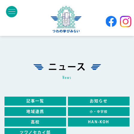
ニュース
news
記事一覧
お知らせ
地域連携
小・中学校
高校
HAN-KOH
ツワノセカイ部