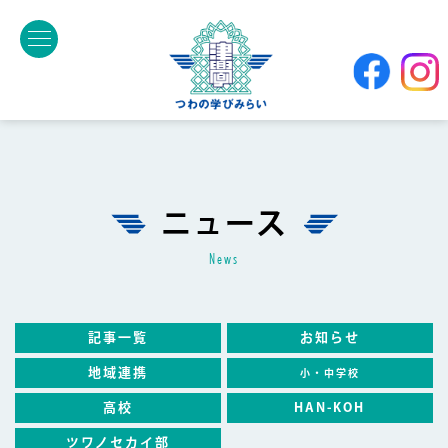
ニュース
news
記事一覧
お知らせ
地域連携
小・中学校
高校
HAN-KOH
ツワノセカイ部