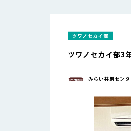
ツワノセカイ部
ツワノセカイ部3
みらい共創センター