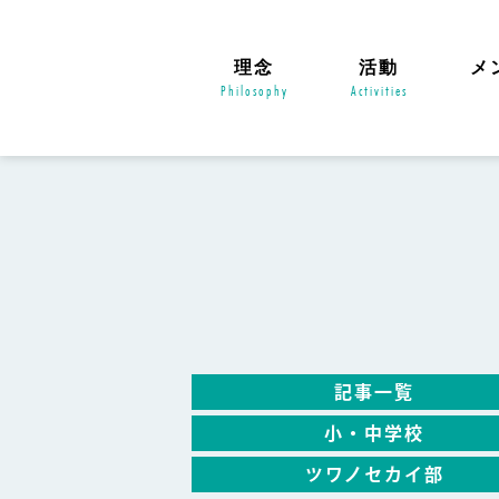
理念
活動
メ
Philosophy
Activities
記事一覧
小・中学校
ツワノセカイ部