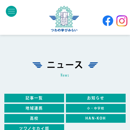
ニュース
news
記事一覧
お知らせ
地域連携
小・中学校
高校
HAN-KOH
ツワノセカイ部