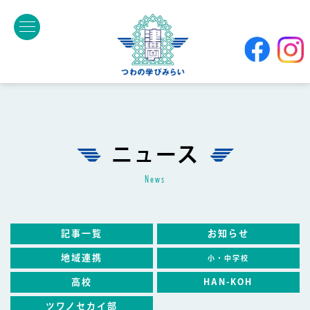
ニュース
news
記事一覧
お知らせ
地域連携
小・中学校
高校
HAN-KOH
ツワノセカイ部