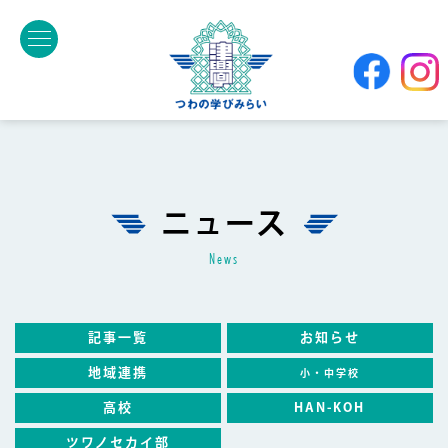
ニュース
news
記事一覧
お知らせ
地域連携
小・中学校
高校
HAN-KOH
ツワノセカイ部